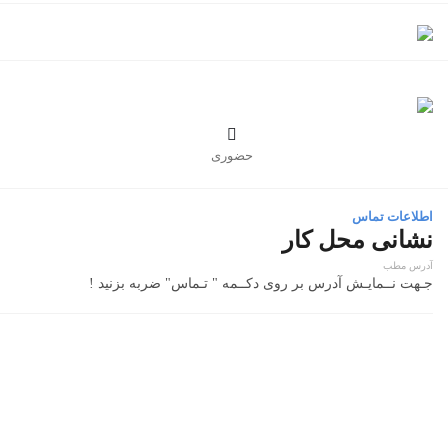

حضوری
اطلاعات تماس
نشانی محل کار
آدرس مطب
جـهت نــمایـش آدرس بر روی دکــمه " تـماس" ضربه بزنید !