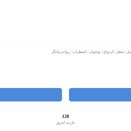
| شغل | ازدواج | نوجوان | اضطراب | رواندرمانگر
128
بازدید امروز