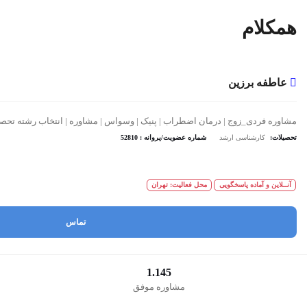
همکلام
عاطفه برزین
مشاوره فردی_زوج | درمان اضطراب | پنیک | وسواس | مشاوره | انتخاب رشته تحصیل 
تحصیلات:
کارشناسی ارشد
شماره عضویت/پروانه : 52810
آنــلاین و آماده پاسخگویی
محل فعالیت: تهران
تماس
1.145
مشاوره موفق