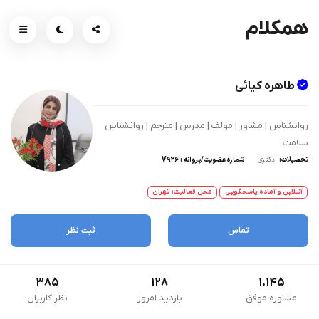
همکلام
طاهره کیائی
روانشناس | مشاور | مولف | مدرس | مترجم | روانشناس
سلامت
تحصیلات:
دکتری
شماره عضویت/پروانه : V926
آنــلاین و آماده پاسخگویی
محل فعالیت: تهران
تماس
ثبت نظر
385
128
1.145
مشاوره موفق
بازدید امروز
نظر کاربران