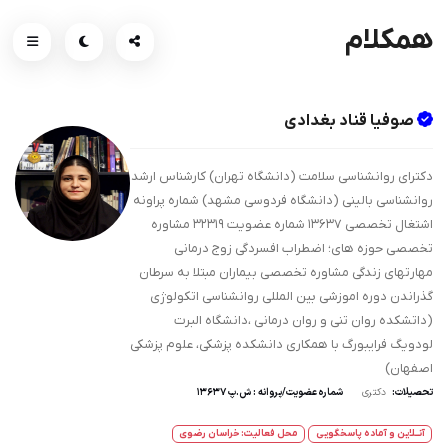
همکلام
صوفیا قناد بغدادی
دکترای روانشناسی سلامت (دانشگاه تهران) کارشناس ارشد
روانشناسی بالینی (دانشگاه فردوسی مشهد) شماره پراونه
اشتغال تخصصی ۱۳۶۳۷ شماره عضویت ۳۲۳۱۹ مشاوره
تخصصی حوزه های؛ اضطراب افسردگی زوج درمانی
مهارتهای زندگی مشاوره تخصصی بیماران مبتلا به سرطان
گذراندن دوره اموزشی بین المللی روانشناسی اتکولوژی
(داتشکده روان تنی و روان درمانی ،دانشگاه البرت
لودویگ فرایبورگ با همکاری دانشکده پزشکی، علوم پزشکی
اصفهان)
تحصیلات:
دکتری
شماره عضویت/پروانه : ش.پ 13637
آنــلاین و آماده پاسخگویی
محل فعالیت: خراسان رضوی