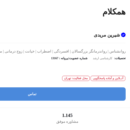
همکلام
شیرین مریدی
روانشناس | رواندرمانگر بزرگسالان | افسردگی | اضطراب | خیانت | زوج درمانی |
تحصیلات:
کارشناسی ارشد
شماره عضویت/پروانه : 13167
آنــلاین و آماده پاسخگویی
محل فعالیت: تهران
تماس
1.145
مشاوره موفق