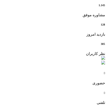
1.145
مشاوره موفق
128
بازدید امروز
385
نظر کاربران

حضوری

تلفنی