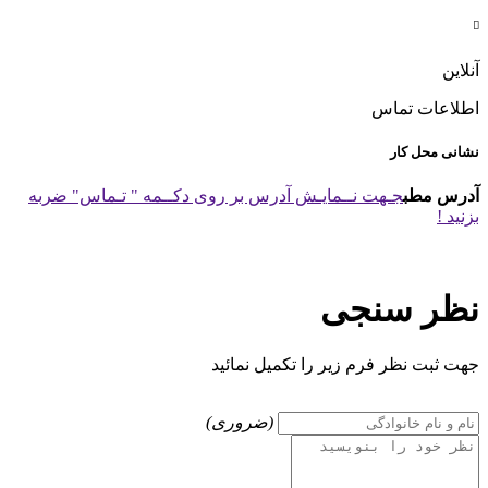

آنلاین
اطلاعات تماس
نشانی محل کار
آدرس مطب
جـهت نــمایـش آدرس بر روی دکــمه " تـماس" ضربه
بزنید !
نظر سنجی
جهت ثبت نظر فرم زیر را تکمیل نمائید
(ضروری)