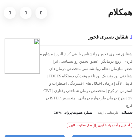
همکلام
شقایق نصیری قجور
شقایق نصیری قجور روانشناس بالینی کرج البرز | مشاوره
فردی | زوج درمانگر | عضو انجمن روانشناسی ایران |
عضو سازمان نظام روانشناسی متخصص درمان‌های
شناختی نوروفیدبک لورتا نوروفیدبک دستگاه TDCES |
کاپتان لاگ | درمان اختلال های افسردگی اضطراب و
استرس در کرج | متخصص درمان شناختی رفتاری CBT |
xv | طرح درمان طرحواره درمانی | متخصص ISTDP در
کرج
تحصیلات:
کارشناسی ارشد
شماره عضویت/پروانه : 72974
آنــلاین و آماده پاسخگویی
محل فعالیت: البرز