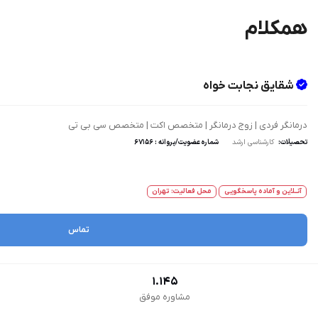
همکلام
شقایق نجابت خواه
درمانگر فردی | زوج درمانگر | متخصص اکت | متخصص سی بی تی
تحصیلات:
کارشناسی ارشد
شماره عضویت/پروانه : 67156
آنــلاین و آماده پاسخگویی
محل فعالیت: تهران
تماس
1.145
مشاوره موفق