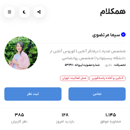
همکلام
سیما مرتضوی
متخصص اعتیاد | درمانگر آنلاین | کوروس آنلاین از
دانشگاه پنسیلوانیا | متخصص روانشناسی
تحصیلات:
دکتری
شماره عضویت/پروانه : 53147
آنــلاین و آماده پاسخگویی
محل فعالیت: تهران
تماس
ثبت نظر
385
128
1.145
مشاوره موفق
بازدید امروز
نظر کاربران