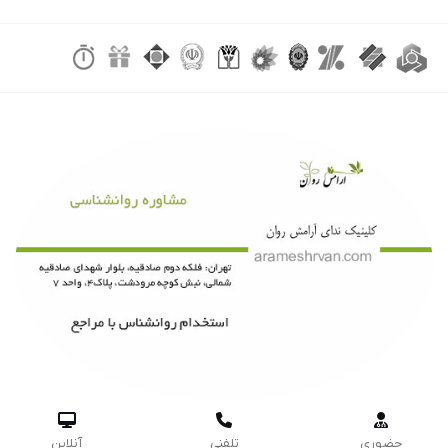



حضوری
تلفنی
آنلاین