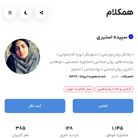
همکلام
سپیده استیری
درمانگر روان‌پویشی | تسهیلگر دوره کتابخوانی |
رویدادهای روان‌شناختی | مشاوره تحصیلی داوطلبان
دکتری روان‌شناسی | روانشناس | مشاور
تحصیلات:
دکتری
شماره عضویت/پروانه : 15978
آنــلاین و آماده پاسخگویی
محل فعالیت: تهران
تماس
ثبت نظر
385
128
1.145
مشاوره موفق
بازدید امروز
نظر کاربران