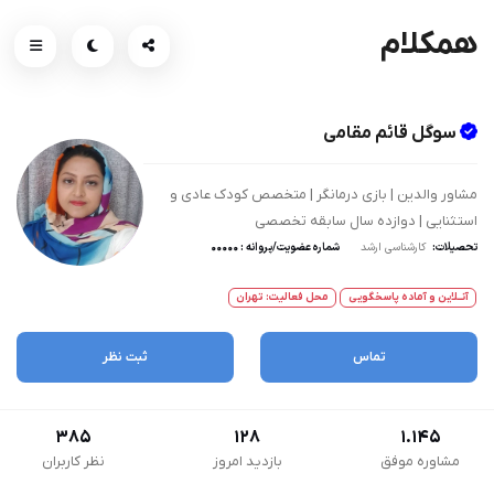
همکلام
سوگل قائم مقامی
مشاور والدین | بازی درمانگر | متخصص کودک عادی و
استثنایی | دوازده سال سابقه تخصصی
تحصیلات:
کارشناسی ارشد
شماره عضویت/پروانه : 00000
آنــلاین و آماده پاسخگویی
محل فعالیت: تهران
تماس
ثبت نظر
385
128
1.145
مشاوره موفق
بازدید امروز
نظر کاربران