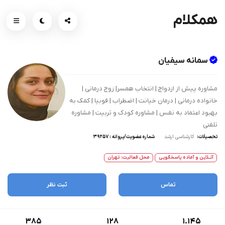
همکلام
سمانه سیفیان
مشاوره پیش از ازدواج | انتخاب همسر| زوج درمانی |
خانواده درمانی | درمان خیانت | اضطراب | فوبیا | کمک به
بهبود اعتماد به نفس | مشاوره کودک و تربیت | مشاوره
تلفنی
تحصیلات:
کارشناسی ارشد
شماره عضویت/پروانه : 39257
آنــلاین و آماده پاسخگویی
محل فعالیت: تهران
تماس
ثبت نظر
385
128
1.145