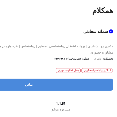
همکلام
سمانه سعادتی
دکتری روانشناسی | پروانه اشتغال روانشناسی | مشاور | روانشناس | طرحواره درما
مشاوره حضوری
تحصیلات:
دکتری
شماره عضویت/پروانه : ۱۵۴۹۲۷۸
آنــلاین و آماده پاسخگویی
محل فعالیت: تهران
تماس
1.145
مشاوره موفق