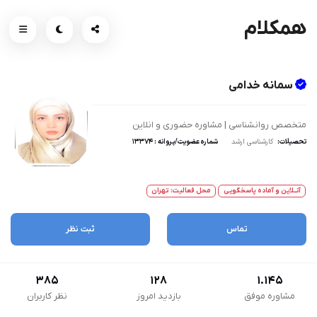
همکلام
سمانه خدامی
متخصص روانشناسی | مشاوره حضوری و انلاین
تحصیلات:
کارشناسی ارشد
شماره عضویت/پروانه : ۱۳۳۷۴
آنــلاین و آماده پاسخگویی
محل فعالیت: تهران
تماس
ثبت نظر
385
128
1.145
مشاوره موفق
بازدید امروز
نظر کاربران