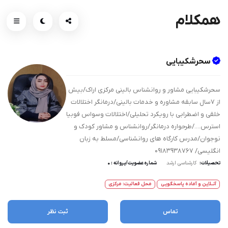
همکلام
سحرشکیبایی
سحرشکیبایی مشاور و روانشناس بالینی مرکزی اراک/بیش
از ۷سال سابقه مشاوره و خدمات بالینی/درمانگر اختلالات
خلقی و اضطرابی با رویکرد تحلیلی/اختلالات وسواس فوبیا
استرس..../طرحواره درمانگر/روانشناس و مشاور کودک و
نوجوان/مدرس کارگاه های روانشناسی/مسلط به زبان
انگلیسی/ 09183938767
تحصیلات:
کارشناسی ارشد
شماره عضویت/پروانه : ۰
آنــلاین و آماده پاسخگویی
محل فعالیت: مرکزی
تماس
ثبت نظر