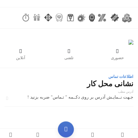



حضوری
تلفنی
آنلاین
اطلاعات تماس
نشانی محل کار
آدرس مطب
جـهت نــمایـش آدرس بر روی دکــمه " تـماس" ضربه بزنید !