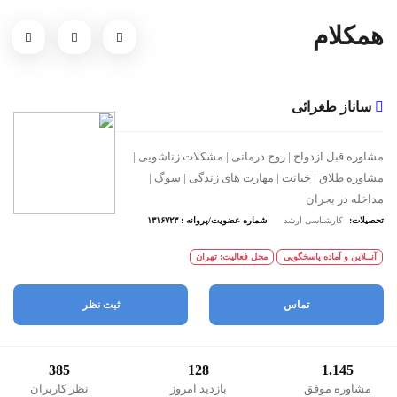
همکلام
ساناز طغرائی
مشاوره قبل ازدواج | زوج درمانی | مشکلات زناشویی |
مشاوره طلاق | خیانت | مهارت های زندگی | سوگ |
مداخله در بحران
تحصیلات:
کارشناسی ارشد
شماره عضویت/پروانه : ۱۳۱۶۷۲۳
آنــلاین و آماده پاسخگویی
محل فعالیت: تهران
تماس
ثبت نظر
385
128
1.145
مشاوره موفق
بازدید امروز
نظر کاربران