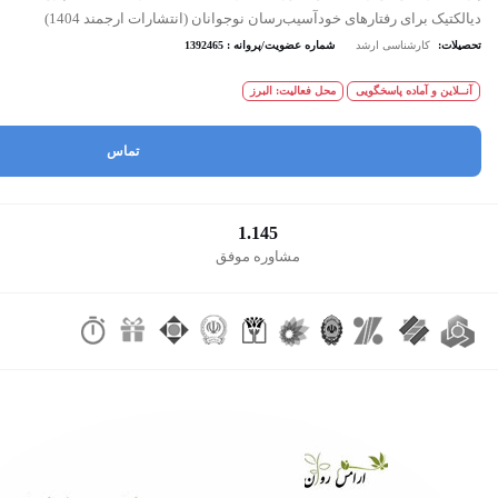
دیالکتیک برای رفتارهای خودآسیب‌رسان نوجوانان (انتشارات ارجمند 1404)
تحصیلات:
کارشناسی ارشد
شماره عضویت/پروانه : 1392465
آنــلاین و آماده پاسخگویی
محل فعالیت: البرز
تماس
1.145
مشاوره موفق