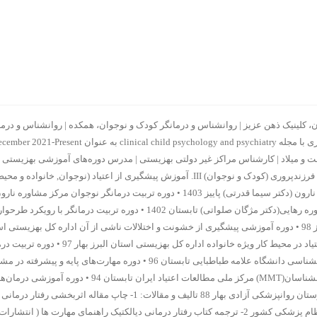
 کلینیک ذهن عزیز | روانشناس و درمانگر کودک و نوجوان، همکده | روانشناس و درما
میلاد | کارشناس مراکز غیر دولتی بهزیستی | مدرس دوره‌های آموزشی بهزیستی در زم
ارزیابی جامع شخصیت سواپ (SWAP) دکتر مهدی رضا سرافراز • انجمن علمی روانشناسی دانشگا
زمستان 95 • دوره آموزشی مقدماتی درمان غیر دارویی سوءمصرف م
ملی مطالعات اعتیاد ایران تابستان 94 • دوره آموزشی تحقیق در زمینه درمان بیمارستان رو