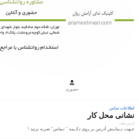

حضوری
اطلاعات تماس
نشانی محل کار
آدرس مطب
جـهت نــمایـش آدرس بر روی دکــمه " تـماس" ضربه بزنید !