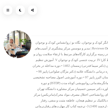
نگر کودک و نوجوان، نگاه نو | روانشناس کودک و نوجوان
خیریه مهر کوثر کرج | روانشناس و مشاور، شرکت گازهای صنعتی دلوار افزار| همکاری با مجله clinical child psychology and psychiatry به عنوان Reviewer December 2021-Present | مدیر و موسس مرکز پیشگیری از آسیب‌های
ینه برگزاری کارگاه‌های مرتبط با ارتقاء سلامت روان و
پیشگیری از آسیب‌های اجتماعی : I. آموزش مهارت‌های زندگی II. آموزش شیوه‌های فرزندپروری (کودک و نوجوان) III. آموزش پیشگیری از اعتیاد (نوجوان, خانواده و محیط کار) IV. تربیت جنسی کودک و نوجوان V. آموزش تنظیم
هیجانی و ... دوره‌های آموزشی بین المللی • کارورزی کودک و نوجوان مرکز مشاوره نارون (دکتر سیما قدرتی) پاییز 1403 • دوره تربیت درمانگر نوجوان مرکز مشاوره نارون (دکتر سیما قدرتی) زمستان 1402 • دوره مداخله در بحران
(خودکشی، آزار و اذیت و تجاوز جنسی، خیانت، خشونت خانگی، و سوگ) مرکز مشاوره رهایی(دکتر مژگان صلواتی) تابستان 1402 • دوره تربیت درمانگر با رویکرد طرحواره درمانی دانشگاه علامه (دکتر مژگان صلواتی) پاییز 98 •
دوره تربیت درمانگر با رویکرد CBT خانه روانشناسی مانا (دکتر علیرضا سالمی) پاییز 98 • دوره آموزشی پیشگیری از خشونت و اختلالات ناشی از آن اداره کل بهزیستی استان البرز پاییز 97 • دوره آموزشی اصول مصاحبه تشخیصی
خانه روانشناسی مانا (دکتر علیرضا سالمی) پاییز 97 • دوره آموزشی پیشگیری از اعتیاد در محیط کار ویژه خانواده اداره کل بهزیستی استان البرز بهار 97 • دوره تربیت درمانگرمقدماتی روانپویشی کوتاه مدت (ISTDP) و دوره
ه علامه طباطبایی تابستان 96 • دوره مهارت‌های پایه و پیشرفته در مشاوره دکتر سیمین حسینیان مرکز مشاوره دانشگاه تهران
واد ویژه روانشناسان(MMT) مرکز ملی مطالعات اعتیاد ایران تابستان 94 • دوره آموزشی درمان‌های روانشناختی اختلال مصرف مواد محرک(ماتریکس) مرکز
انپزشکی آزادی بهار 88 تالیف و مقالات: 1- چاپ مقاله اثربخشی رفتار درمانی دیالکتیک بر تنظیم هیجان، عاطفه مثبت و منفی، رفتار
پرخاشگرانه و خودزنی دانش آموزان دختر 13 تا 16 سال در مجله علمی پژوهشی نظام پزشکی کشور 2- ترجمه کتاب رفتار درمانی دیالکتیک راهنمای مهارت ها ( انتشارات ارجمند 1400) 3- ترجمه کتاب کار مهارت‌های رفتاردرمانی