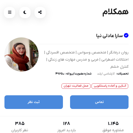
همکلام
سارا عادلی نیا
روان درمانگر | متخصص وسواس | متخصص افسردگی |
اختلالات اضطرابی | مربی و مدرس مهارت های زندگی |
کنترل خشم
تحصیلات:
کارشناسی ارشد
شماره عضویت/پروانه : ۴۹۶۵۰
آنــلاین و آماده پاسخگویی
محل فعالیت: تهران
تماس
ثبت نظر
385
128
1.145
مشاوره موفق
بازدید امروز
نظر کاربران