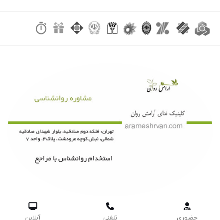



حضوری
تلفنی
آنلاین