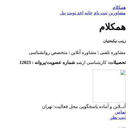
همکلام
مشاورین
ثبت نام
خانه
اخذ نوبت
پنل
همکلام
زینب نیکبختیان
مشاوره تلفنی | مشاوره آنلاین | متخصص روانشناسی
تحصیلات:
کارشناسی ارشد
شماره عضویت/پروانه : 12023
آنــلاین و آماده پاسخگویی
محل فعالیت: تهران
تماس
ثبت نظر