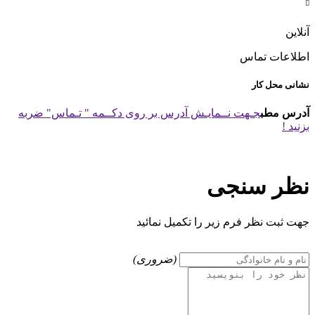

آنلاین
اطلاعات تماس
نشانی محل کار
آدرس مطب
جـهت نــمایـش آدرس بر روی دکــمه " تـماس" ضربه
بزنید !
نظر سنجی
جهت ثبت نظر فرم زیر را تکمیل نمائید
(ضروری)