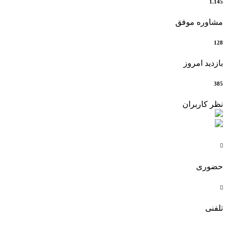
1.145
مشاوره موفق
128
بازدید امروز
385
نظر کاربران

حضوری

تلفنی