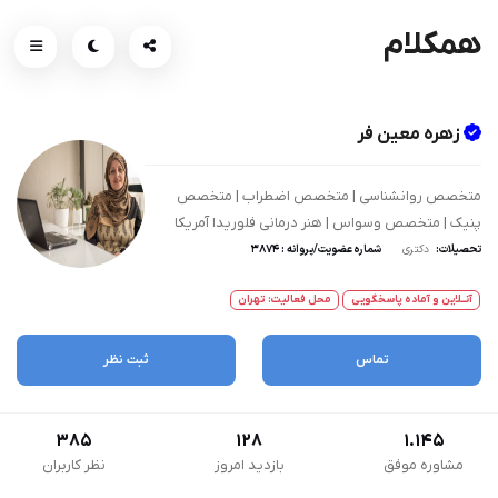
همکلام
زهره معین فر
متخصص روانشناسی | متخصص اضطراب | متخصص
پنیک | متخصص وسواس | هنر درمانی فلوریدا آمریکا
تحصیلات:
دکتری
شماره عضویت/پروانه : 3874
آنــلاین و آماده پاسخگویی
محل فعالیت: تهران
تماس
ثبت نظر
385
128
1.145
مشاوره موفق
بازدید امروز
نظر کاربران