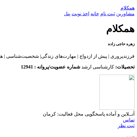
همکلام
مشاورین
ثبت نام
خانه
اخذ نوبت
پنل
همکلام
زهره حاجی زاده
فرزندپروری | پیش از ازدواج | مهارت‌های زندگی| شخصیت‌شناسی | هو
تحصیلات:
کارشناسی ارشد
شماره عضویت/پروانه : 12941
آنــلاین و آماده پاسخگویی
محل فعالیت: کرمان
تماس
ثبت نظر