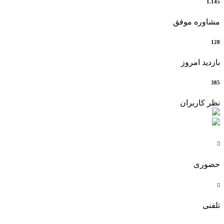
1.145
مشاوره موفق
128
بازدید امروز
385
نظر کاربران

حضوری

تلفنی