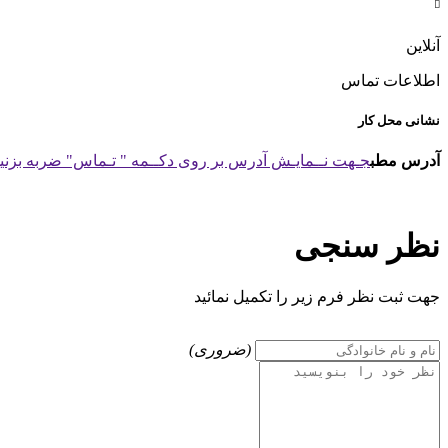

آنلاین
اطلاعات تماس
نشانی محل کار
آدرس مطب
جـهت نــمایـش آدرس بر روی دکــمه " تـماس" ضربه بزنید
نظر سنجی
جهت ثبت نظر فرم زیر را تکمیل نمائید
(ضروری)