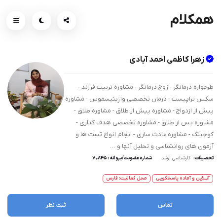
همکلام
زهرا کاظمی احمد آبادی
طرحواره درمانگر - زوج درمانگر - مشاوره تربیت فرزند -
سکس تراپیست - درمان تخصصی واژینیسموس - مشاوره
پیش از ازدواج - مشاوره پیش از طلاق - مشاوره طلاق -
مشاوره پس از طلاق - مشاوره تخصصی هدف گذاری -
کوچینگ - مشاوره عادت سازی - انجام انواع تست ها و
آزمون های روانشناسی و تحلیل آنها و …
تحصیلات:
کارشناسی ارشد
شماره عضویت/پروانه : 70845
آنــلاین و آماده پاسخگویی
محل فعالیت: فارس
تماس
ثبت نظر