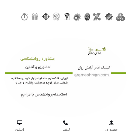



حضوری
تلفنی
آنلاین