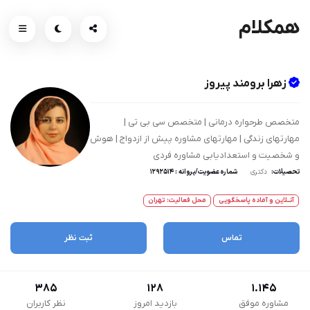
همکلام
زهرا برومند پیروز
متخصص طرحواره درمانی | متخصص سی بی تی |
مهارتهای زندگی | مهارتهای مشاوره پیش از ازدواج | هوش
و شخصیت و استعدادیابی مشاوره فردی
تحصیلات:
دکتری
شماره عضویت/پروانه : 1292514
آنــلاین و آماده پاسخگویی
محل فعالیت: تهران
تماس
ثبت نظر
385
128
1.145
مشاوره موفق
بازدید امروز
نظر کاربران