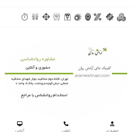



حضوری
تلفنی
آنلاین