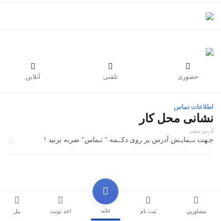



حضوری
تلفنی
آنلاین
اطلاعات تماس
نشانی محل کار
آدرس مطب
جـهت نــمایـش آدرس بر روی دکــمه " تـماس" ضربه بزنید !
خانه
مشاورین
ثبت نام
اخذ نوبت
پنل