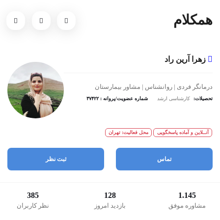
همکلام
زهرا آرین راد
درمانگر فردی | روانشناس | مشاور بیمارستان
تحصیلات:
کارشناسی ارشد
شماره عضویت/پروانه : ۳۷۴۲۲
آنــلاین و آماده پاسخگویی
محل فعالیت: تهران
تماس
ثبت نظر
385
128
1.145
مشاوره موفق
بازدید امروز
نظر کاربران