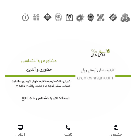



حضوری
تلفنی
آنلاین