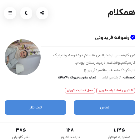
همکلام
رضوانه فریدونی
من کارشناس ارشدبالینی هستم.درمدرسه وکلینیک
کارمیکنم.وقبلاهم دربیمارستان بودم.
کارباکودک،اضطاب،افسردگی،زوج
تحصیلات:
کارشناسی ارشد
شماره عضویت/پروانه : ۵۴۸۷۴
آنــلاین و آماده پاسخگویی
محل فعالیت: تهران
تماس
ثبت نظر
385
128
1.145
مشاوره موفق
بازدید امروز
نظر کاربران