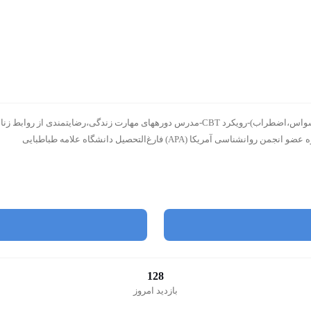
زوج درمانگر(مشاوره پیش از ازدواج،روابط زناشویی)-اختلالات فردی(افسردگی ،وسواس،اضطراب)-رویکرد BT
 (APA) فارغ‌التحصیل دانشگاه علامه طباطبایی
128
بازدید امروز