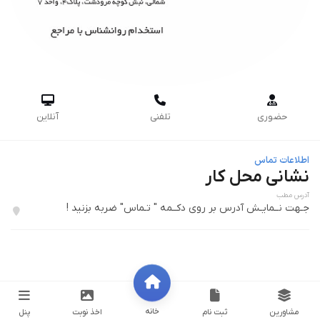



حضوری
تلفنی
آنلاین
اطلاعات تماس
نشانی محل کار
آدرس مطب
جـهت نــمایـش آدرس بر روی دکــمه " تـماس" ضربه بزنید !
خانه
مشاورین
ثبت نام
اخذ نوبت
پنل