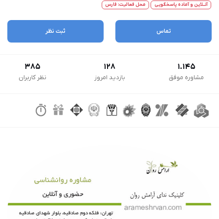
آنــلاین و آماده پاسخگویی
محل فعالیت: فارس
تماس
ثبت نظر
385
128
1.145
مشاوره موفق
بازدید امروز
نظر کاربران