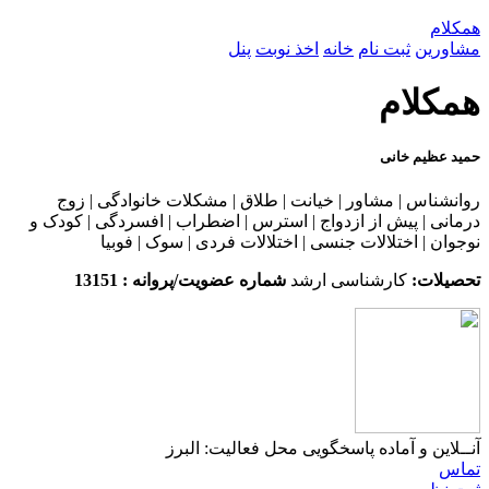
همکلام
مشاورین
ثبت نام
خانه
اخذ نوبت
پنل
همکلام
حمید عظیم خانی
روانشناس | مشاور | خیانت | طلاق | مشکلات خانوادگی | زوج
درمانی | پیش از ازدواج | استرس | اضطراب | افسردگی | کودک و
نوجوان | اختلالات جنسی | اختلالات فردی | سوک | فوبیا
تحصیلات:
کارشناسی ارشد
شماره عضویت/پروانه : 13151
آنــلاین و آماده پاسخگویی
محل فعالیت: البرز
تماس