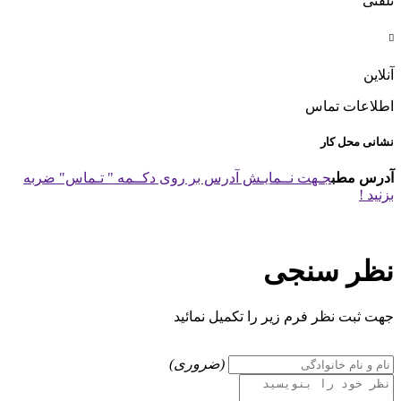
تلفنی

آنلاین
اطلاعات تماس
نشانی محل کار
آدرس مطب
جـهت نــمایـش آدرس بر روی دکــمه " تـماس" ضربه
بزنید !
نظر سنجی
جهت ثبت نظر فرم زیر را تکمیل نمائید
(ضروری)