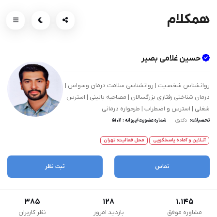
همکلام
حسین غلامی بصیر
روانشناس شخصیت | روانشناسی سلامت درمان وسواس |
درمان شناختی رفتاری بزرگسالان | مصاحبه بالینی | استرس
شغلی | استرس و اضطراب | طرحواره درمانی
تحصیلات:
دکتری
شماره عضویت/پروانه : 51011
آنــلاین و آماده پاسخگویی
محل فعالیت: تهران
تماس
ثبت نظر
385
128
1.145
مشاوره موفق
بازدید امروز
نظر کاربران