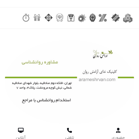



حضوری
تلفنی
آنلاین