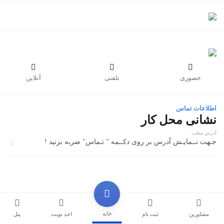



حضوری
تلفنی
آنلاین
اطلاعات تماس
نشانی محل کار
آدرس مطب
جـهت نــمایـش آدرس بر روی دکــمه " تـماس" ضربه بزنید !
خانه
مشاورین
ثبت نام
اخذ نوبت
پنل