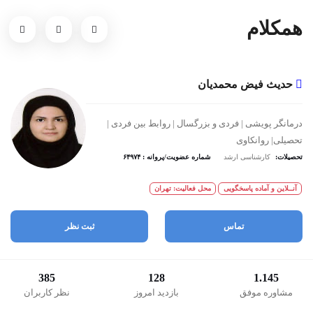
همکلام
حدیث فیض محمدیان
درمانگر پویشی | فردی و بزرگسال | روابط بین فردی |
تحصیلی| روانکاوی
تحصیلات:
کارشناسی ارشد
شماره عضویت/پروانه : ۶۴۹۷۴
آنــلاین و آماده پاسخگویی
محل فعالیت: تهران
تماس
ثبت نظر
385
128
1.145
مشاوره موفق
بازدید امروز
نظر کاربران