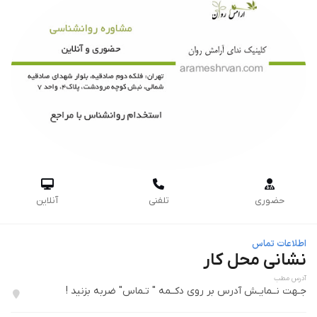



حضوری
تلفنی
آنلاین
اطلاعات تماس
نشانی محل کار
آدرس مطب
جـهت نــمایـش آدرس بر روی دکــمه " تـماس" ضربه بزنید !