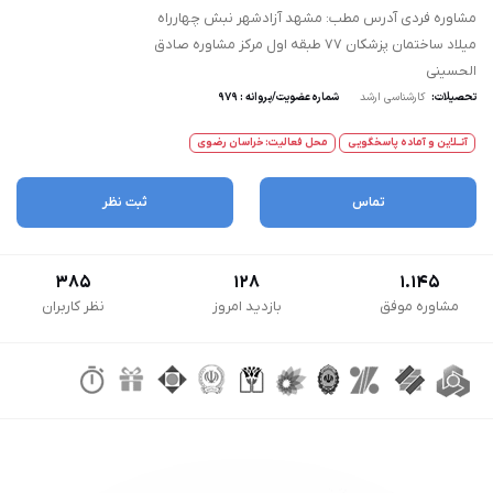
مشاوره فردی آدرس مطب: مشهد آزادشهر نبش چهارراه
میلاد ساختمان پزشکان ۷۷ طبقه اول مرکز مشاوره صادق
الحسینی
تحصیلات:
کارشناسی ارشد
شماره عضویت/پروانه : 979
آنــلاین و آماده پاسخگویی
محل فعالیت: خراسان رضوی
تماس
ثبت نظر
385
128
1.145
مشاوره موفق
بازدید امروز
نظر کاربران