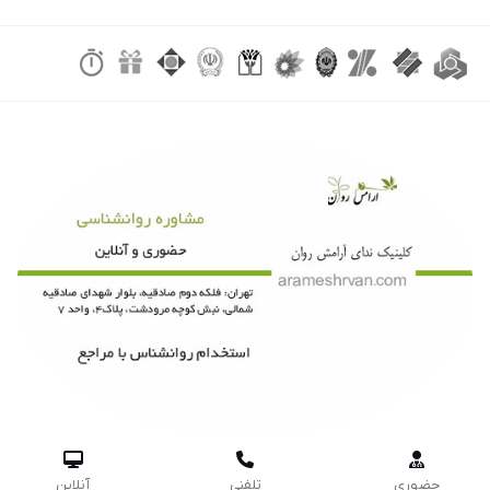



حضوری
تلفنی
آنلاین