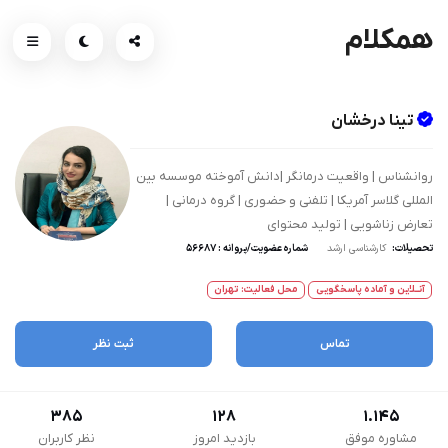
همکلام
تینا درخشان
روانشناس | واقعیت درمانگر |دانش آموخته موسسه بین
المللی گلاسر آمریکا | تلفنی و حضوری | گروه درمانی |
تعارض زناشویی | تولید محتوای
تحصیلات:
کارشناسی ارشد
شماره عضویت/پروانه : 56687
آنــلاین و آماده پاسخگویی
محل فعالیت: تهران
تماس
ثبت نظر
385
128
1.145
مشاوره موفق
بازدید امروز
نظر کاربران