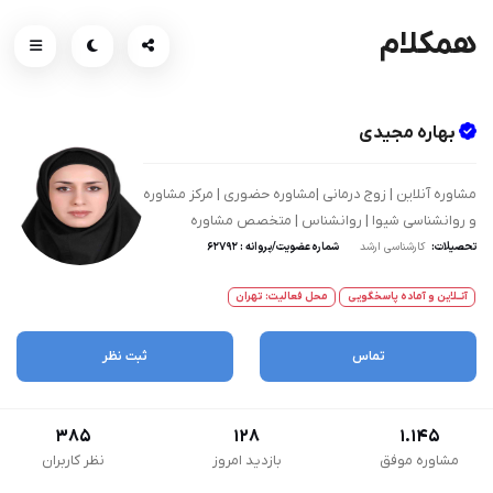
همکلام
بهاره مجیدی
مشاوره آنلاین | زوج درمانی |مشاوره حضوری | مرکز مشاوره
و روانشناسی شیوا | روانشناس | متخصص مشاوره
تحصیلات:
کارشناسی ارشد
شماره عضویت/پروانه : 62792
آنــلاین و آماده پاسخگویی
محل فعالیت: تهران
تماس
ثبت نظر
385
128
1.145
مشاوره موفق
بازدید امروز
نظر کاربران