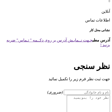

آنلاین
اطلاعات تماس
نشانی محل کار
آدرس مطب
جـهت نــمایـش آدرس بر روی دکــمه " تـماس" ضربه
بزنید !
نظر سنجی
جهت ثبت نظر فرم زیر را تکمیل نمائید
(ضروری)