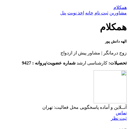
همکلام
مشاورین
ثبت نام
خانه
اخذ نوبت
پنل
همکلام
الهه دانش پور
زوج درمانگر | مشاور پیش از ازدواج
تحصیلات:
کارشناسی ارشد
شماره عضویت/پروانه : 9427
آنــلاین و آماده پاسخگویی
محل فعالیت: تهران
تماس
ثبت نظر