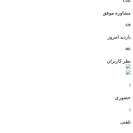
1.145
مشاوره موفق
128
بازدید امروز
385
نظر کاربران

حضوری

تلفنی