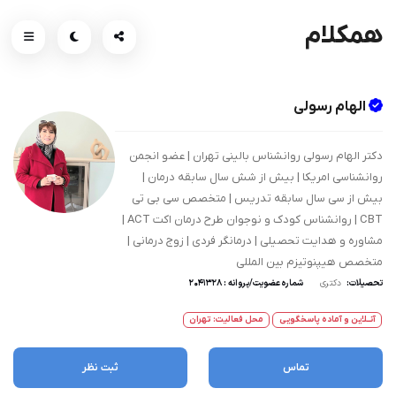
همکلام
الهام رسولی
دکتر الهام رسولی روانشناس بالینی تهران | عضو انجمن
روانشناسی امریکا | بیش از شش سال سابقه درمان |
بیش از سی سال سابقه تدریس | متخصص سی بی تی
CBT | روانشناس کودک و نوجوان طرح درمان اکت ACT |
مشاوره و هدایت تحصیلی | درمانگر فردی | زوج درمانی |
متخصص هیپنوتیزم بین المللی
تحصیلات:
دکتری
شماره عضویت/پروانه : 2041328
آنــلاین و آماده پاسخگویی
محل فعالیت: تهران
تماس
ثبت نظر