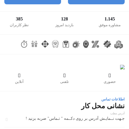
385
128
1.145
مشاوره موفق
بازدید امروز
نظر کاربران



حضوری
تلفنی
آنلاین
اطلاعات تماس
نشانی محل کار
آدرس مطب
جـهت نــمایـش آدرس بر روی دکــمه " تـماس" ضربه بزنید !