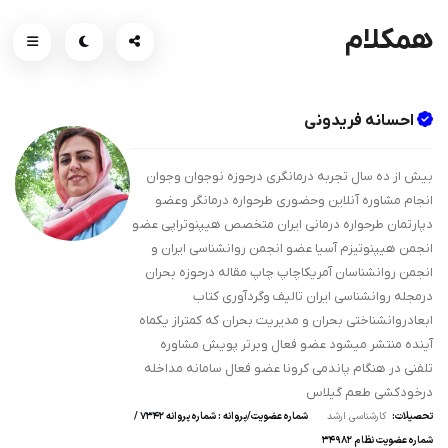
همکلام
احسانه فریدونی
بیش از ده سال تجربه درمانگری درحوزه نوجوان وجوان
انجام مشاوره آنلاین وحضوری طرحواره درمانگر وعضو
دپارتمان طرحواره درمانی ایران متخصص هیپنوتراپی عضو
انجمن هیپنوتیزم آسیا عضو انجمن روانشناسی ایران و
انجمن روانشناسان آمریکاچاپ چاپ مقاله درحوزه بحران
درمجله روانشناسی ایران تالیف وگردآوری کتاب
ابعادروانشناختی بحران و مدیریت بحران که کمتراز یکماه
آینده منتشر میشود عضو فعال وبرتر پویش مشاوره
تلفنی در هنگام پاندمی کرونا عضو فعال سامانه مداخله
درخودکشی طعم گیلاس
تحصیلات:
کارشناسی ارشد
شماره عضویت/پروانه : شماره پروانه 7342 /
شماره عضویت نظام 34982