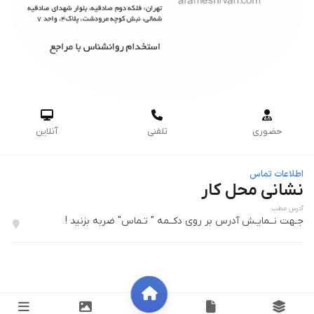



حضوری
تلفنی
آنلاین
اطلاعات تماس
نشانی محل کار
آدرس مطب
جـهت نــمایـش آدرس بر روی دکــمه " تـماس" ضربه بزنید !