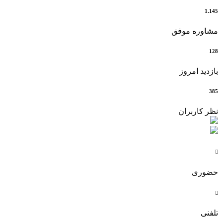
1.145
مشاوره موفق
128
بازدید امروز
385
نظر کاربران

حضوری

تلفنی