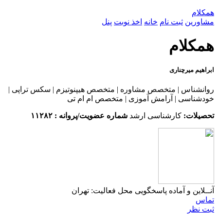
همکلام
مشاورین
ثبت نام
خانه
اخذ نوبت
پنل
همکلام
ابراهیم میرچناری
روانشناس | متخصص مشاوره | متخصص هیپنوتیزم | سکس تراپی |
خودشناسی | آرامش آموزی | متخصص ام ام تی
تحصیلات:
کارشناسی ارشد
شماره عضویت/پروانه : ۱۱۲۸۲
آنــلاین و آماده پاسخگویی
محل فعالیت: تهران
تماس
ثبت نظر