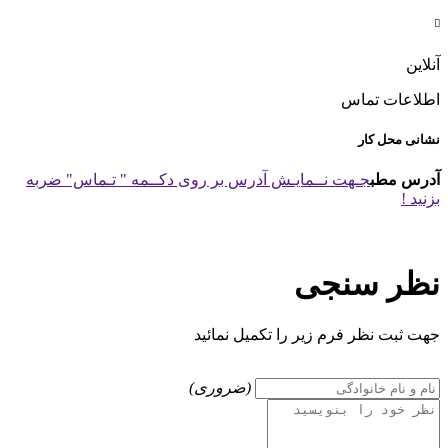

آنلاین
اطلاعات تماس
نشانی محل کار
آدرس مطب
جـهت نــمایـش آدرس بر روی دکــمه " تـماس" ضربه
بزنید !
نظر سنجی
جهت ثبت نظر فرم زیر را تکمیل نمائید
(ضروری)