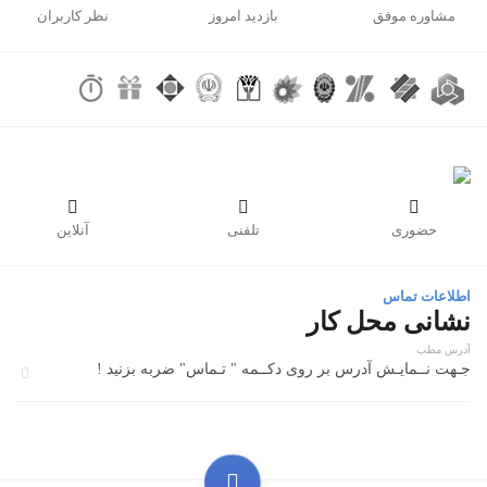
مشاوره موفق
بازدید امروز
نظر کاربران



حضوری
تلفنی
آنلاین
اطلاعات تماس
نشانی محل کار
آدرس مطب
جـهت نــمایـش آدرس بر روی دکــمه " تـماس" ضربه بزنید !