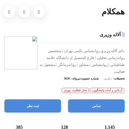
همکلام
آلاله وزیری
دکتر آلاله وزیری روانشناس بالینی تهران | متخصص
رواندرمانی تحلیلی | فارغ التحصیل از دانشگاه علامه
طباطبایی | روانشناس | مشاور | رواندرمانگر | مشغول به
فعالیت
تحصیلات:
دکتری
شماره عضویت/پروانه : 3650
آنــلاین و آماده پاسخگویی
محل فعالیت: تهران
تماس
ثبت نظر
385
128
1.145