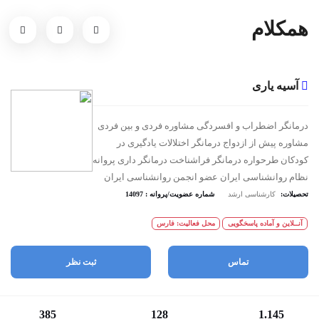
همکلام
آسیه یاری
درمانگر اضطراب و افسردگی مشاوره فردی و بین فردی
مشاوره پیش از ازدواج درمانگر اختلالات یادگیری در
کودکان طرحواره درمانگر فراشناخت درمانگر داری پروانه
نظام روانشناسی ایران عضو انجمن روانشناسی ایران
تحصیلات:
کارشناسی ارشد
شماره عضویت/پروانه : 14097
آنــلاین و آماده پاسخگویی
محل فعالیت: فارس
تماس
ثبت نظر
385
128
1.145