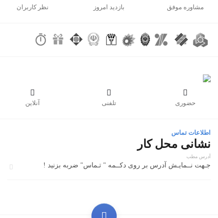
مشاوره موفق
بازدید امروز
نظر کاربران



حضوری
تلفنی
آنلاین
اطلاعات تماس
نشانی محل کار
آدرس مطب
جـهت نــمایـش آدرس بر روی دکــمه " تـماس" ضربه بزنید !